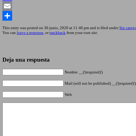
Mastodon
Email
Compartir
This entry was posted on 30 junio, 2020 at 11:40 pm and is filed under
Sin catego
You can
leave a response
, or
trackback
from your own site.
Deja una respuesta
Nombre __('(required)')
Mail (will not be published) __('(required)')
Web